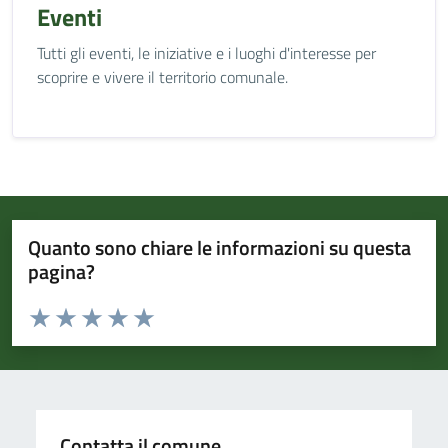
Eventi
Tutti gli eventi, le iniziative e i luoghi d'interesse per
scoprire e vivere il territorio comunale.
Quanto sono chiare le informazioni su questa
pagina?
Valuta da 1 a 5 stelle la pagina
Valuta 1 stelle su 5
Valuta 2 stelle su 5
Valuta 3 stelle su 5
Valuta 4 stelle su 5
Valuta 5 stelle su 5
Contatta il comune