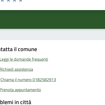
ta 1 stelle su 5
Valuta 2 stelle su 5
Valuta 3 stelle su 5
Valuta 4 stelle su 5
Valuta 5 stelle su 5
tatta il comune
Leggi le domande frequenti
Richiedi assistenza
Chiama il numero 0182582913
Prenota appuntamento
blemi in città