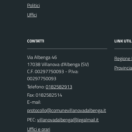
Politici
Uffici
CONTATTI
LINK UTIL
Via Albenga 46
Regione 
17038 Villanova d'Albenga (SV)
Provinci
C.F. 00297750093 - P.Iva:
00297750093
Telefono:
0182582913
Fax: 0182582514
E-mail:
PEC:
Uffici e orari