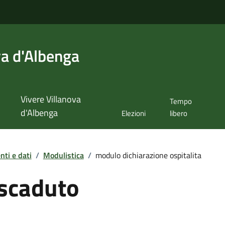
va d'Albenga
Vivere Villanova
Tempo
d'Albenga
Elezioni
libero
ti e dati
/
Modulistica
/
modulo dichiarazione ospitalita
scaduto