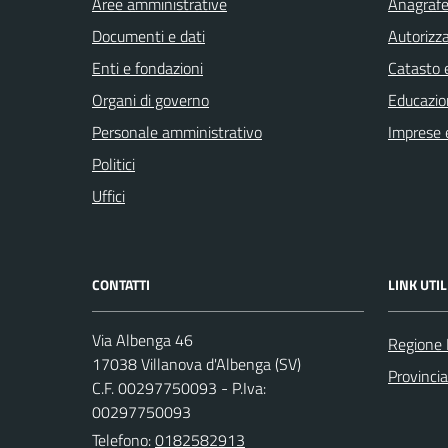
Aree amministrative
Anagrafe 
Documenti e dati
Autorizza
Enti e fondazioni
Catasto e
Organi di governo
Educazio
Personale amministrativo
Imprese 
Politici
Uffici
CONTATTI
LINK UTIL
Via Albenga 46
Regione 
17038 Villanova d'Albenga (SV)
Provinci
C.F. 00297750093 - P.Iva:
00297750093
Telefono:
0182582913