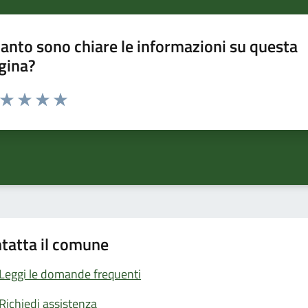
anto sono chiare le informazioni su questa
gina?
a da 1 a 5 stelle la pagina
ta 1 stelle su 5
Valuta 2 stelle su 5
Valuta 3 stelle su 5
Valuta 4 stelle su 5
Valuta 5 stelle su 5
tatta il comune
Leggi le domande frequenti
Richiedi assistenza