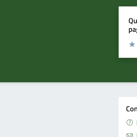
Qu
pa
Valut
Valu
Con