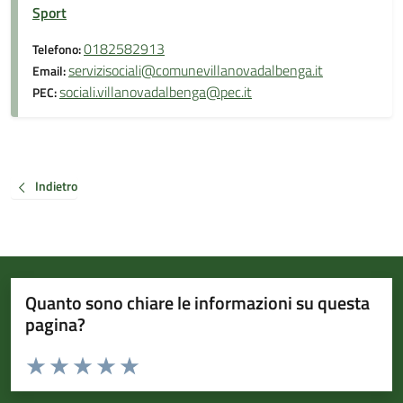
Sport
0182582913
Telefono:
servizisociali@comunevillanovadalbenga.it
Email:
sociali.villanovadalbenga@pec.it
PEC:
Indietro
Quanto sono chiare le informazioni su questa
pagina?
Valuta da 1 a 5 stelle la pagina
Valuta 1 stelle su 5
Valuta 2 stelle su 5
Valuta 3 stelle su 5
Valuta 4 stelle su 5
Valuta 5 stelle su 5