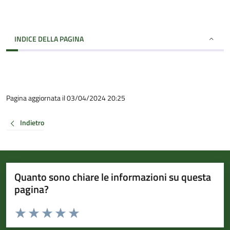
INDICE DELLA PAGINA
Pagina aggiornata il 03/04/2024 20:25
Indietro
Quanto sono chiare le informazioni su questa
pagina?
Valuta da 1 a 5 stelle la pagina
Valuta 1 stelle su 5
Valuta 2 stelle su 5
Valuta 3 stelle su 5
Valuta 4 stelle su 5
Valuta 5 stelle su 5