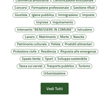
Commercio ambulante
Comunicazione istituzionale
Concorsi
Formazione professionale
Gestione rifiuti
Giustizia
Igiene pubblica
Immigrazione
Imposte
Imprese
Inquinamento
Intervento "BENESSERE IN COMUNE"
Istruzione
Lavoro
Matrimonio
Morte
Nascita
Patrimonio culturale
Polizia
Prodotti alimentari
Protezione civile
Residenza
Risposta alle emergenze
Spazio Verde
Sport
Sviluppo sostenibile
Tassa sui servizi
Trasporto pubblico
Turismo
Urbanizzazione
Vedi Tutti