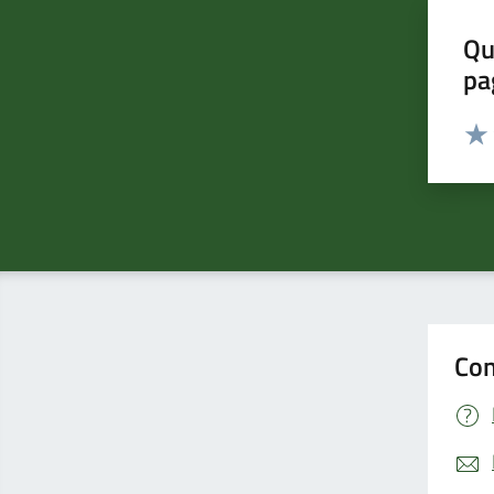
Qu
pa
Valut
Valu
Con