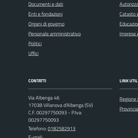
Documenti e dati
Autorizza
Enti e fondazioni
Catasto e
Organi di governo
Educazio
Personale amministrativo
Imprese 
Politici
Uffici
CONTATTI
LINK UTIL
Via Albenga 46
Regione 
17038 Villanova d'Albenga (SV)
Provinci
C.F. 00297750093 - P.Iva:
00297750093
Telefono:
0182582913
E-mail: