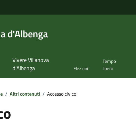
va d'Albenga
Vivere Villanova
Tempo
d'Albenga
Elezioni
libero
te
/
Altri contenuti
/
Accesso civico
co