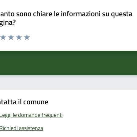
anto sono chiare le informazioni su questa
gina?
a da 1 a 5 stelle la pagina
ta 1 stelle su 5
Valuta 2 stelle su 5
Valuta 3 stelle su 5
Valuta 4 stelle su 5
Valuta 5 stelle su 5
tatta il comune
Leggi le domande frequenti
Richiedi assistenza