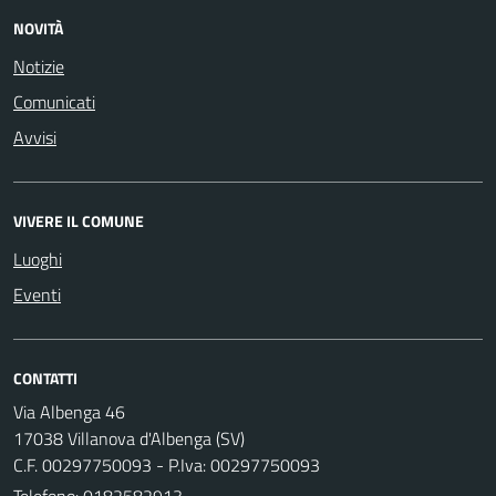
NOVITÀ
Notizie
Comunicati
Avvisi
VIVERE IL COMUNE
Luoghi
Eventi
CONTATTI
Via Albenga 46
17038 Villanova d'Albenga (SV)
C.F. 00297750093 - P.Iva: 00297750093
Telefono:
0182582913