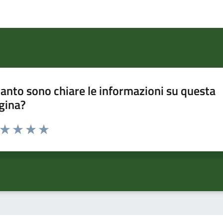
anto sono chiare le informazioni su questa
gina?
a da 1 a 5 stelle la pagina
ta 1 stelle su 5
Valuta 2 stelle su 5
Valuta 3 stelle su 5
Valuta 4 stelle su 5
Valuta 5 stelle su 5