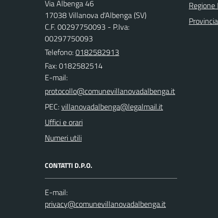
Via Albenga 46
Regione 
17038 Villanova d'Albenga (SV)
Provinci
C.F. 00297750093 - P.Iva:
00297750093
Telefono:
0182582913
Fax: 0182582514
E-mail:
PEC:
Uffici e orari
Numeri utili
CONTATTI D.P.O.
E-mail: