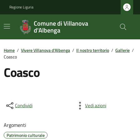
Regione Liguria
Comune di Villanova
d'Albenga
Home
/
Vivere Villanova d'Albenga
/
Il nostro territorio
/
Gallerie
/
Coasco
Coasco
Condividi
Vedi azioni
Argomenti
Patrimonio culturale