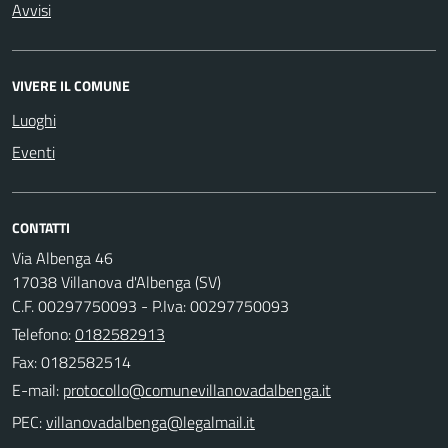
Avvisi
VIVERE IL COMUNE
Luoghi
Eventi
CONTATTI
Via Albenga 46
17038 Villanova d'Albenga (SV)
C.F. 00297750093 - P.Iva: 00297750093
Telefono:
0182582913
Fax: 0182582514
E-mail:
PEC: